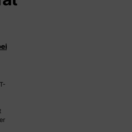
ei
T-
t
er