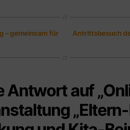
g – gemeinsam für
Antrittsbesuch d
e Antwort auf „Onl
nstaltung „Eltern
kung und Kita-Beir