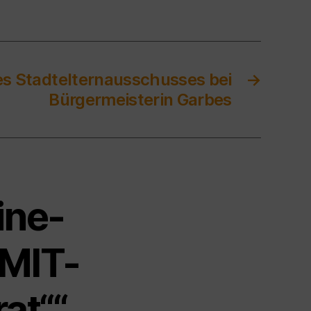
es Stadtelternausschusses bei
→
Bürgermeisterin Garbes
ine-
-MIT-
at““