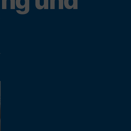
ung und
zu
r
Online-
Veranstaltung
„Eltern-
MIT-
Wirkung
und
Kita-
Beirat“