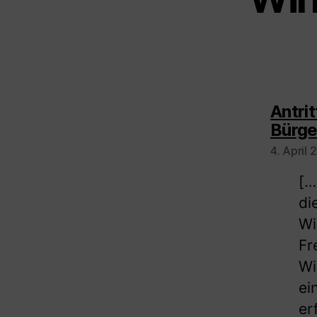
Antri
Bürge
4. April
[…
di
Wi
Fr
Wi
ei
er