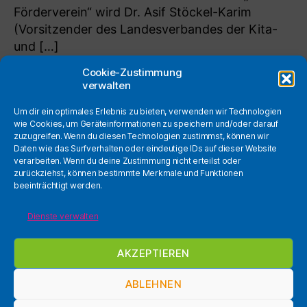
Förderverein“ wird Dr. Asif Stöckel-Karim
(Vorsitzender des Landesverbandes der Kita-
und […]
Cookie-Zustimmung
verwalten
Um dir ein optimales Erlebnis zu bieten, verwenden wir Technologien
Seitennummerierung
wie Cookies, um Geräteinformationen zu speichern und/oder darauf
1
2
Ältere
→
zuzugreifen. Wenn du diesen Technologien zustimmst, können wir
der
Daten wie das Surfverhalten oder eindeutige IDs auf dieser Website
verarbeiten. Wenn du deine Zustimmung nicht erteilst oder
Beiträge
zurückziehst, können bestimmte Merkmale und Funktionen
beeinträchtigt werden.
Webmail
Ins
Dienste verwalten
NextCloud
@ste
Datenschutzerklärung
AKZEPTIEREN
Impressum
ABLEHNEN