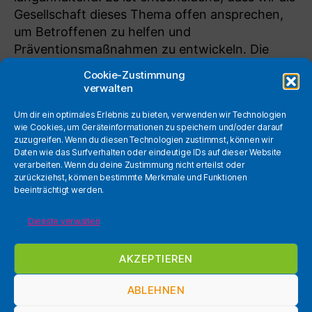
Gesellschaft dieses Thema offen ansprechen,
um Betroffenen zu helfen und
Präventionsmaßnahmen zu entwickeln. Die
Veranstaltung zielt darauf ab, […]
Cookie-Zustimmung
verwalten
Aufklärung
,
Gewalt
,
Kinder
,
LEA-RLP
,
Missbrauch
,
Um dir ein optimales Erlebnis zu bieten, verwenden wir Technologien
Online Veranstaltung
,
Schulung
,
sexualisierte Gewalt
,
Schlagwörter
wie Cookies, um Geräteinformationen zu speichern und/oder darauf
StEA-Trier
zuzugreifen. Wenn du diesen Technologien zustimmst, können wir
Daten wie das Surfverhalten oder eindeutige IDs auf dieser Website
verarbeiten. Wenn du deine Zustimmung nicht erteilst oder
zurückziehst, können bestimmte Merkmale und Funktionen
beeinträchtigt werden.
Webmail
Ins
Dienste verwalten
NextCloud
@ste
Datenschutzerklärung
AKZEPTIEREN
Impressum
ABLEHNEN