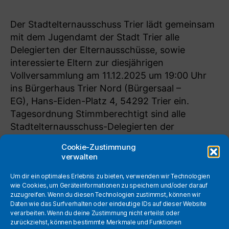
Der Stadtelternausschuss Trier lädt gemeinsam
mit dem Jugendamt der Stadt Trier alle
Delegierten der Elternausschüsse, sowie
interessierte Eltern zur diesjährigen
Vollversammlung am 11.12.2025 um 19:00 Uhr
ins Bürgerhaus Trier Nord (Bürgersaal –
EG), Hans-Eiden-Platz 4, 54292 Trier ein.
Tagesordnung Stimmberechtigt sind alle
Stadtelternausschuss-Delegierten der
Elternausschüsse der Kitas in Trier (2 Delegierte
Cookie-Zustimmung
/ Kita). Der Vorstand wird […]
verwalten
Um dir ein optimales Erlebnis zu bieten, verwenden wir Technologien
2025
,
Neuwahl
,
StEA
,
StEA-Neuwahl
,
Schlagwörter
wie Cookies, um Geräteinformationen zu speichern und/oder darauf
Vollversammlung 2025
zuzugreifen. Wenn du diesen Technologien zustimmst, können wir
Daten wie das Surfverhalten oder eindeutige IDs auf dieser Website
verarbeiten. Wenn du deine Zustimmung nicht erteilst oder
zurückziehst, können bestimmte Merkmale und Funktionen