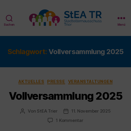
Suchen
Menü
StEA
Trier
Schlagwort:
Vollversammlung 2025
Kategorien
AKTUELLES
PRESSE
VERANSTALTUNGEN
Vollversammlung 2025
Von
StEA Trier
11. November 2025
Beitragsautor
Veröffentlichungsdatum
zu
1 Kommentar
Vollversammlung