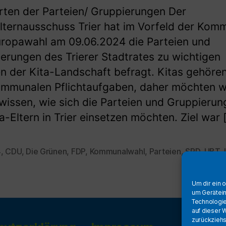
ten der Parteien/ Gruppierungen Der
lternausschuss Trier hat im Vorfeld der Kom
ropawahl am 09.06.2024 die Parteien und
erungen des Trierer Stadtrates zu wichtigen
 der Kita-Landschaft befragt. Kitas gehöre
mmunalen Pflichtaufgaben, daher möchten w
wissen, wie sich die Parteien und Gruppierun
ta-Eltern in Trier einsetzen möchten. Ziel war 
4
,
CDU
,
Die Grünen
,
FDP
,
Kommunalwahl
,
Parteien
,
SPD
,
UBT
,
rter
Um dir ein 
um Gerätein
Technologie
auf dieser 
zurückziehs