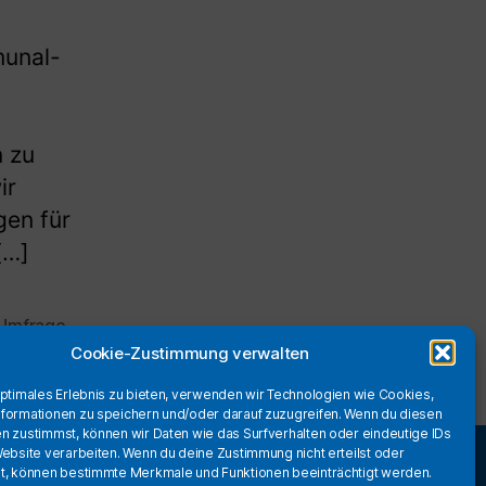
munal-
n zu
ir
gen für
[…]
Umfrage
Cookie-Zustimmung verwalten
optimales Erlebnis zu bieten, verwenden wir Technologien wie Cookies,
formationen zu speichern und/oder darauf zuzugreifen. Wenn du diesen
n zustimmst, können wir Daten wie das Surfverhalten oder eindeutige IDs
Website verarbeiten. Wenn du deine Zustimmung nicht erteilst oder
t, können bestimmte Merkmale und Funktionen beeinträchtigt werden.