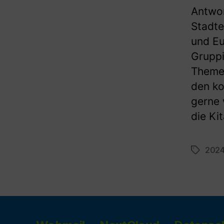
Antwor
Stadte
und Eu
Gruppi
Themen
den ko
gerne 
die Ki
202
Schlagwö