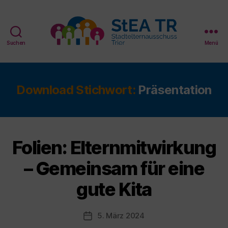
Suchen
Menü
StEA
Trier
Download Stichwort:
Präsentation
Folien: Elternmitwirkung
– Gemeinsam für eine
gute Kita
5. März 2024
Veröffentlichungsdatum